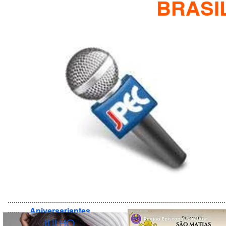
BRASI
............................................................................................................
......
Aniversariantes
JULHO