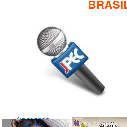
BRASI
............................................................................................................
......
Aniversariantes
JULHO