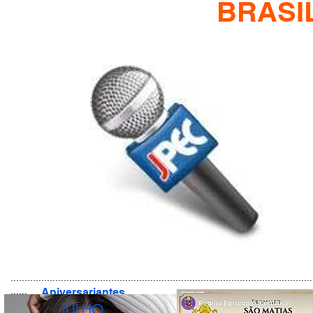
BRASI
............................................................................................................
......
Aniversariantes
JULHO