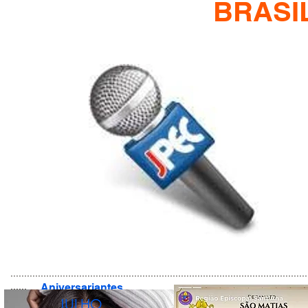
BRASI
............................................................................................................
......
Aniversariantes
JULHO