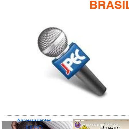
BRASI
............................................................................................................
......
Aniversariantes
JULHO